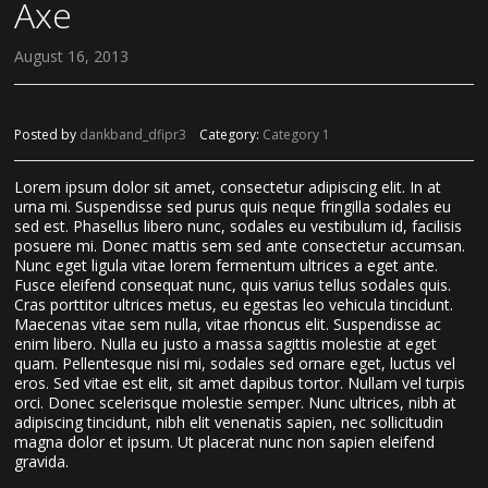
Axe
August 16, 2013
Posted by
dankband_dfipr3
Category:
Category 1
Lorem ipsum dolor sit amet, consectetur adipiscing elit. In at
urna mi. Suspendisse sed purus quis neque fringilla sodales eu
sed est. Phasellus libero nunc, sodales eu vestibulum id, facilisis
posuere mi. Donec mattis sem sed ante consectetur accumsan.
Nunc eget ligula vitae lorem fermentum ultrices a eget ante.
Fusce eleifend consequat nunc, quis varius tellus sodales quis.
Cras porttitor ultrices metus, eu egestas leo vehicula tincidunt.
Maecenas vitae sem nulla, vitae rhoncus elit. Suspendisse ac
enim libero. Nulla eu justo a massa sagittis molestie at eget
quam. Pellentesque nisi mi, sodales sed ornare eget, luctus vel
eros. Sed vitae est elit, sit amet dapibus tortor. Nullam vel turpis
orci. Donec scelerisque molestie semper. Nunc ultrices, nibh at
adipiscing tincidunt, nibh elit venenatis sapien, nec sollicitudin
magna dolor et ipsum. Ut placerat nunc non sapien eleifend
gravida.